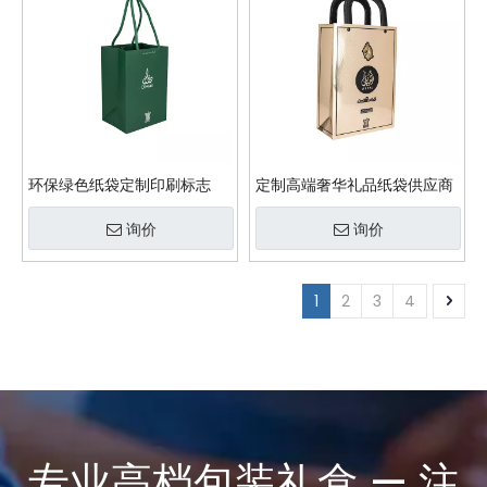
环保绿色纸袋定制印刷标志
定制高端奢华礼品纸袋供应商
询价
询价
1
2
3
4
专业高档包装礼盒 — 注